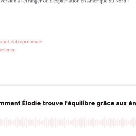
nversion à l’étranger ou d’expatriation en Amérique du Nord :
’expat entrepreneuse
périence