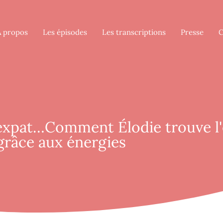
À propos
Les épisodes
Les transcriptions
Presse
C
pat…Comment Élodie trouve l'é
grâce aux énergies