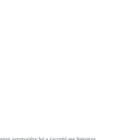
aman aventurière lui a raconté ses histoires