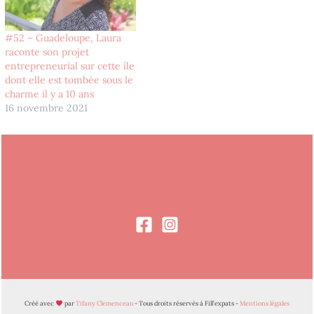
#52 – Guadeloupe, Laura
raconte son projet
entrepreneurial sur cette île
dont elle est tombée sous le
charme il y a 10 ans
16 novembre 2021
Créé avec
par
Tifany Clemenceau
- Tous droits réservés à Fill’expats -
Mentions légales