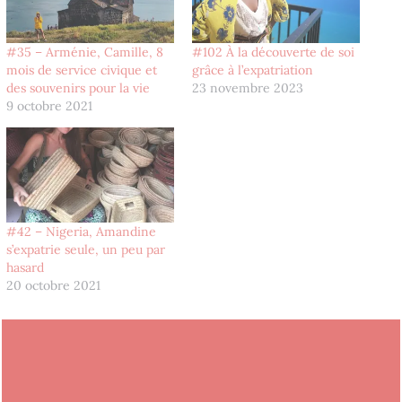
#35 – Arménie, Camille, 8
#102 À la découverte de soi
mois de service civique et
grâce à l’expatriation
des souvenirs pour la vie
23 novembre 2023
9 octobre 2021
#42 – Nigeria, Amandine
s’expatrie seule, un peu par
hasard
20 octobre 2021