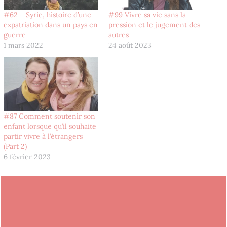
#62 – Syrie, histoire d’une
#99 Vivre sa vie sans la
expatriation dans un pays en
pression et le jugement des
guerre
autres
1 mars 2022
24 août 2023
#87 Comment soutenir son
enfant lorsque qu’il souhaite
partir vivre à l’étrangers
(Part 2)
6 février 2023