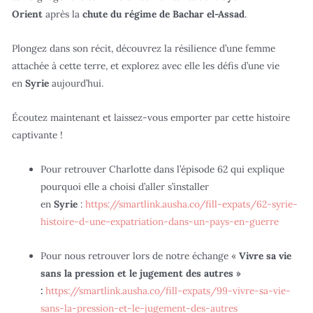
Orient
après la
chute du régime de Bachar el-Assad
.
Plongez dans son récit, découvrez la résilience d’une femme
attachée à cette terre, et explorez avec elle les défis d’une vie
en
Syrie
aujourd’hui.
Écoutez maintenant et laissez-vous emporter par cette histoire
captivante !
Pour retrouver Charlotte dans l’épisode 62 qui explique
pourquoi elle a choisi d’aller s’installer
en
Syrie
:
https://smartlink.ausha.co/fill-expats/62-syrie-
histoire-d-une-expatriation-dans-un-pays-en-guerre
Pour nous retrouver lors de notre échange «
Vivre sa vie
sans la pression et le jugement des autres »
:
https://smartlink.ausha.co/fill-expats/99-vivre-sa-vie-
sans-la-pression-et-le-jugement-des-autres